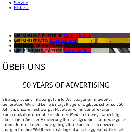
Service
Historie
WIR SIND IN
DÜSSELDORF
Mehr erfahren
WIR SIND
KREATIV
Mehr erfahren
WIR SIND
ÜBERRASCHEND
WIR BRINGEN
SIE WEITER
Direkt-Kontakt
ÜBER UNS
50 YEARS OF ADVERTISING
Strategy ist eine inhabergeführte Werbeagentur in zweiter
Generation. Wir sind keine Eintagsfliege, uns gibt es schon seit 50
Jahren. Unseren Schwerpunkt setzen wir in der effektiven
Kommunikation über alle modernen Medien hinweg. Dabei folgt
alles einem Ziel: der Aktivierung Ihrer Zielgruppen. Denn wie gut es
Ihrem Unternehmen heute gelingt, Ihre Kunden zu motivieren, ist
morgen für Ihre Wettbewerbsfähigkeit auschlaggebend. Hier setzt