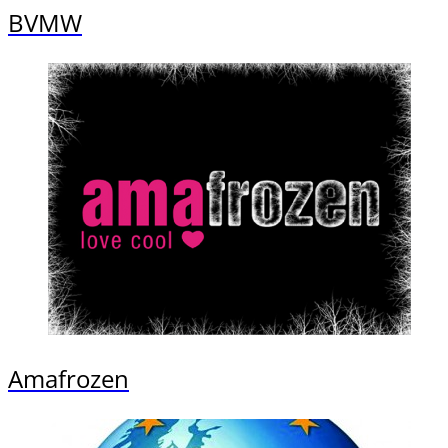
BVMW
Amafrozen